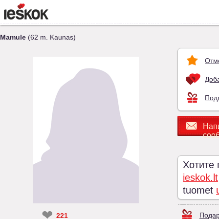
Mamule
(62 m. Kaunas)
Отм
Доба
Под
Нап
соо
Хотите
ieskok.lt
tuomet
❤
Подар
221