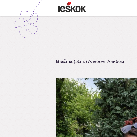
Gražina
(56m.) Альбом "Альбом"