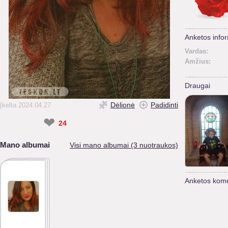
Anketos infor
Vardas:
Amžius:
Draugai
Dėlionė
Padidinti
Įkelta 2024.04.27
❤
24
Mano albumai
Visi mano albumai (3 nuotraukos)
Anketos kome