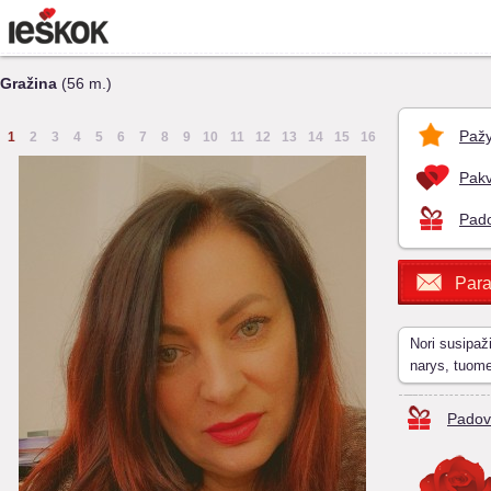
Gražina
(56 m.)
Pažy
1
2
3
4
5
6
7
8
9
10
11
12
13
14
15
16
Pakv
Pado
Para
Nori susipaž
narys, tuom
Padov