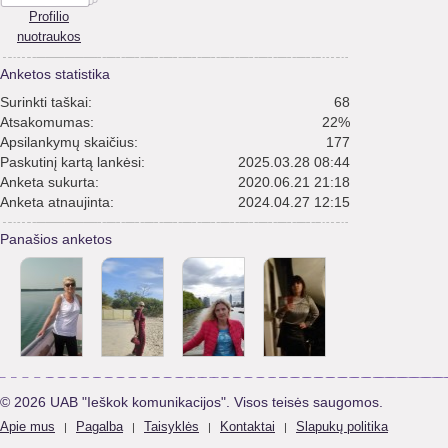
Profilio
nuotraukos
Anketos statistika
Surinkti taškai:
68
Atsakomumas:
22%
Apsilankymų skaičius:
177
Paskutinį kartą lankėsi:
2025.03.28 08:44
Anketa sukurta:
2020.06.21 21:18
Anketa atnaujinta:
2024.04.27 12:15
Panašios anketos
© 2026 UAB "Ieškok komunikacijos". Visos teisės saugomos.
Apie mus
Pagalba
Taisyklės
Kontaktai
Slapukų politika
|
|
|
|