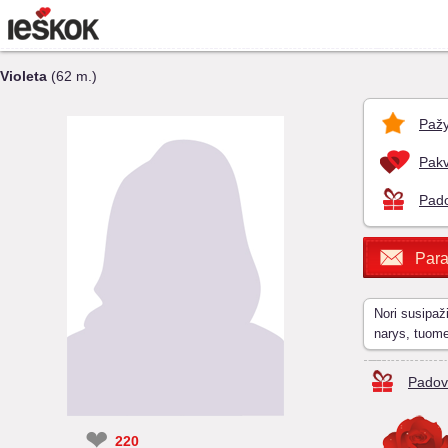
Violeta
(62 m.)
Pažy
Pakv
Pado
Para
Nori susipaž
narys, tuom
Padov
❤
220