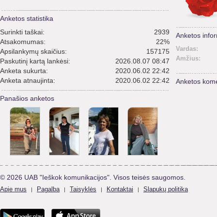
Anketos statistika
Surinkti taškai:
2939
Anketos infor
Atsakomumas:
22%
Vardas:
Apsilankymų skaičius:
157175
Amžius:
Paskutinį kartą lankėsi:
2026.08.07 08:47
Anketa sukurta:
2020.06.02 22:42
Anketa atnaujinta:
2020.06.02 22:42
Anketos kome
Panašios anketos
© 2026 UAB "Ieškok komunikacijos". Visos teisės saugomos.
Apie mus
Pagalba
Taisyklės
Kontaktai
Slapukų politika
|
|
|
|