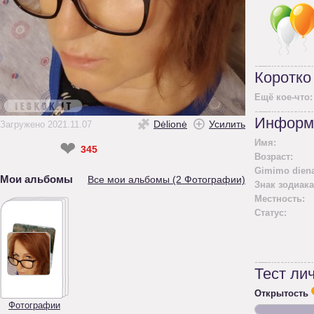
Коротко
Ещё кое-что:
Информ
Dėlionė
Усилить
Загружено 2021.11.07
Имя:
❤
345
Возраст:
Gimimo diena
Мои альбомы
Все мои альбомы (2 Фотографии)
Знак зодиака
Местность:
Статус:
Тест ли
Открытость
Фотографии