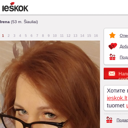
Irena
(53 m. Šiauliai)
Отм
1
2
3
4
5
6
7
8
9
10
11
12
13
14
15
16
Доба
Под
Нап
соо
Хотите
ieskok.lt
tuomet
Подар