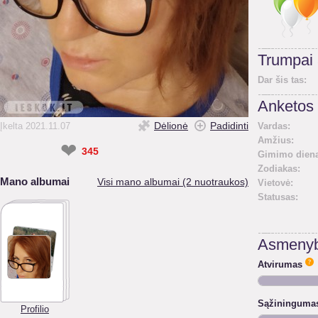
Trumpai
Dar šis tas:
Anketos 
Dėlionė
Padidinti
Įkelta 2021.11.07
Vardas:
Amžius:
❤
345
Gimimo diena
Zodiakas:
Mano albumai
Visi mano albumai (2 nuotraukos)
Vietovė:
Statusas:
Asmenyb
Atvirumas
Sąžininguma
Profilio