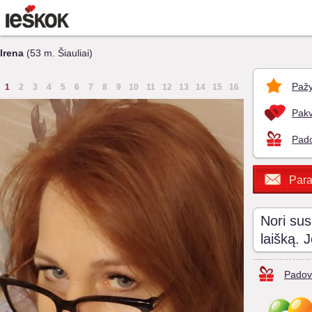
Irena
(53 m. Šiauliai)
Pažy
1
2
3
4
5
6
7
8
9
10
11
12
13
14
15
16
Pakv
Pado
Para
Nori sus
laišką. 
Padov