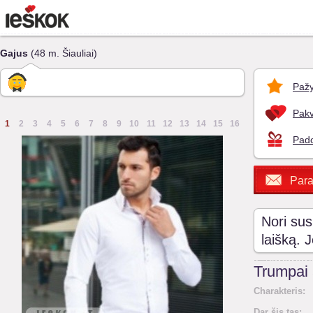
Gajus
(48 m. Šiauliai)
Pažy
Pakv
1
2
3
4
5
6
7
8
9
10
11
12
13
14
15
16
Pado
Para
Nori sus
laišką. 
Trumpai
Charakteris:
Dar šis tas: