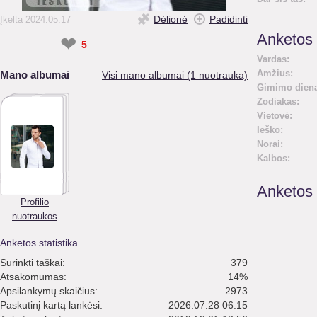
Dėlionė
Padidinti
Įkelta 2024.05.17
Anketos 
❤
5
Vardas:
Amžius:
Mano albumai
Visi mano albumai (1 nuotrauka)
Gimimo diena
Zodiakas:
Vietovė:
Ieško:
Norai:
Kalbos:
Anketos
Profilio
nuotraukos
Anketos statistika
Surinkti taškai:
379
Atsakomumas:
14%
Apsilankymų skaičius:
2973
Paskutinį kartą lankėsi:
2026.07.28 06:15