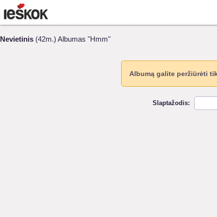
Nevietinis
(42m.) Albumas "Hmm"
Albumą galite peržiūrėti ti
Slaptažodis: