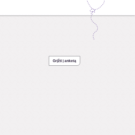
Grįžti į anketą