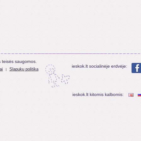
s teisės saugomos.
ieskok.lt socialinėje erdvėje:
ai
Slapukų politika
|
ieskok.lt kitomis kalbomis: