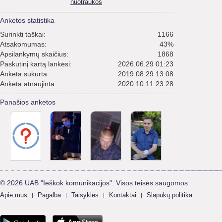
nuotraukos
Anketos statistika
Surinkti taškai:
1166
Atsakomumas:
43%
Apsilankymų skaičius:
1868
Paskutinį kartą lankėsi:
2026.06.29 01:23
Anketa sukurta:
2019.08.29 13:08
Anketa atnaujinta:
2020.10.11 23:28
Panašios anketos
© 2026 UAB "Ieškok komunikacijos". Visos teisės saugomos.
Apie mus
Pagalba
Taisyklės
Kontaktai
Slapukų politika
|
|
|
|