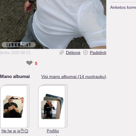
Anketos kome
Dėlionė
Padidinti
Įkelta 2020.08.21
❤
5
Mano albumai
Visi mano albumai (14 nuotraukų)
He he je je👌😏
Profilio