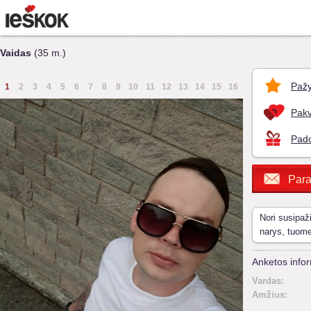
Vaidas
(35 m.)
Pažy
1
2
3
4
5
6
7
8
9
10
11
12
13
14
15
16
Pakv
Pado
Para
Nori susipaž
narys, tuom
Anketos infor
Vardas:
Amžius: