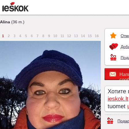
Alina
(36 m.)
Отм
1
2
3
4
5
6
7
8
9
10
11
12
13
14
15
16
Доба
Под
Нап
соо
Хотите
ieskok.lt
tuomet
Подар