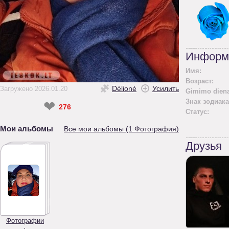
Информ
Имя:
Возраст:
Dėlionė
Усилить
Загружено 2026.01.20
Gimimo diena
Знак зодиака
❤
276
Статус:
Мои альбомы
Все мои альбомы (1 Фотография)
Друзья
Фотографии