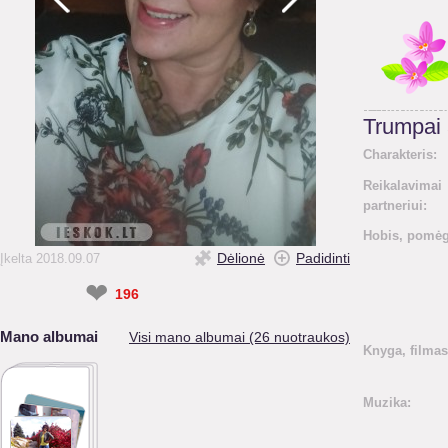
Trumpai
Charakteris:
Reikalavimai
partneriui:
Hobis, pomėg
Dėlionė
Padidinti
Įkelta 2018.09.07
❤
196
Mano albumai
Visi mano albumai (26 nuotraukos)
Knyga, filmas
Muzika: