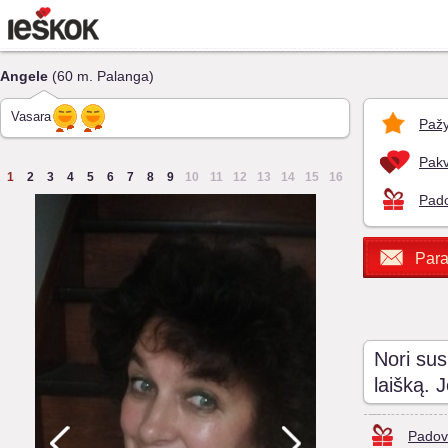
Angele
(60 m. Palanga)
Vasara
Pažy
Pakv
1
2
3
4
5
6
7
8
9
10
11
12
13
14
15
16
Pado
Para
Nori sus
laišką. 
Padov