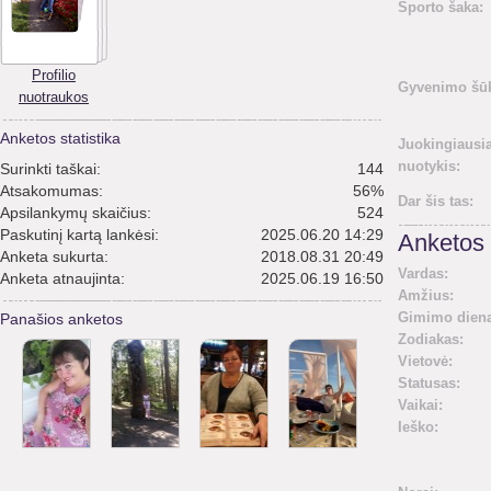
Sporto šaka:
Profilio
Gyvenimo šūk
nuotraukos
Anketos statistika
Juokingiausi
nuotykis:
Surinkti taškai:
144
Atsakomumas:
56%
Dar šis tas:
Apsilankymų skaičius:
524
Paskutinį kartą lankėsi:
2025.06.20 14:29
Anketos 
Anketa sukurta:
2018.08.31 20:49
Vardas:
Anketa atnaujinta:
2025.06.19 16:50
Amžius:
Gimimo diena
Panašios anketos
Zodiakas:
Vietovė:
Statusas:
Vaikai:
Ieško: