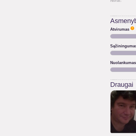
Norai:
Asmenyb
Atvirumas
Sąžininguma
Nuolankumas
Draugai