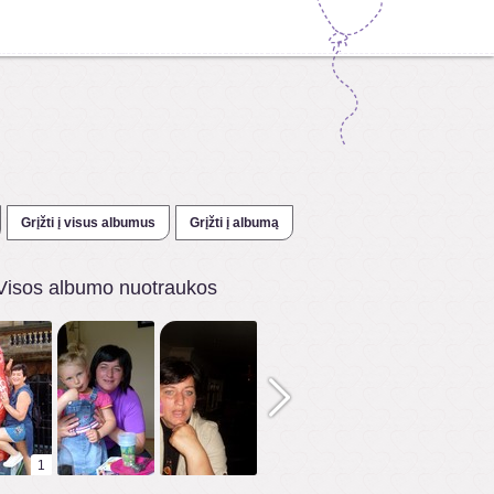
Grįžti į visus albumus
Grįžti į albumą
Visos albumo nuotraukos
1
1