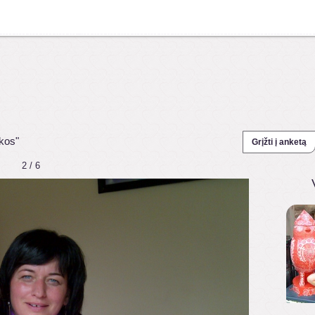
kos"
Grįžti į anketą
2 / 6