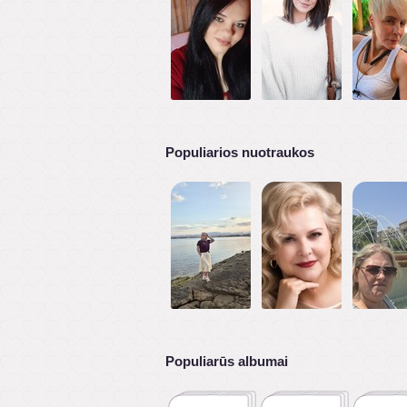
Populiarios nuotraukos
Populiarūs albumai