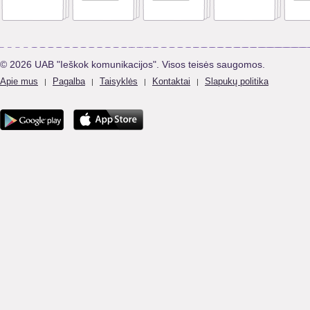
© 2026 UAB "Ieškok komunikacijos". Visos teisės saugomos.
Apie mus
Pagalba
Taisyklės
Kontaktai
Slapukų politika
|
|
|
|