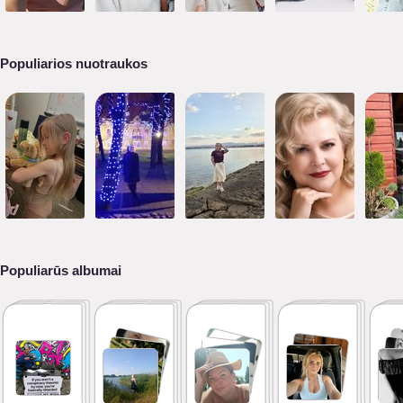
Populiarios nuotraukos
Populiarūs albumai