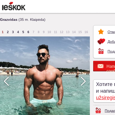
Grazvidas
(35 m. Klaipėda)
Отм
1
2
3
4
5
6
7
8
9
10
11
12
13
14
15
16
Доба
Под
Нап
соо
Хотите 
и напиши
užsiregi
Подар