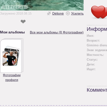
Dėlionė
Усилить
Загружено 2018.08.15
❤
Информ
Мои альбомы
Все мои альбомы (8 Фотографии)
Имя:
Возраст:
Gimimo diena
Знак зодиака
Местность:
Статус:
Дети:
Ищет:
Фотографии
профиля
Коммент