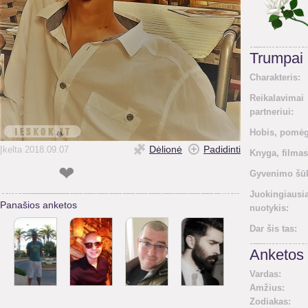
Trumpai
Charakteris:
Reikalavimai
partneriui:
Hobis, pomėg
Dėlionė
Padidinti
Įkelta 2018.09.07
Knyga, filmas
❤
Gyvenimo šūk
Juokingiausi
Panašios anketos
nuotykis:
Dar šis tas:
Anketos 
Vardas:
Amžius:
Zodiakas: