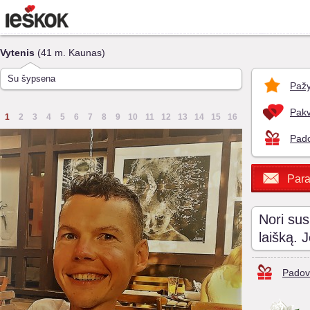
Vytenis
(41 m. Kaunas)
Su šypsena
Pažy
Pakv
1
2
3
4
5
6
7
8
9
10
11
12
13
14
15
16
Pado
Para
Nori sus
laišką. 
Padov