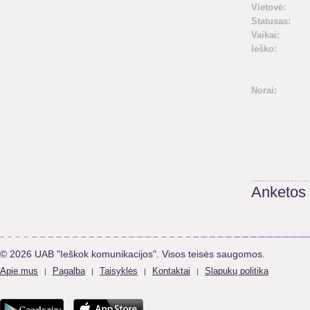
Vietovė:
Statusas:
Vaikai:
Ieško:
Norai:
Anketos
© 2026 UAB "Ieškok komunikacijos". Visos teisės saugomos.
Apie mus
Pagalba
Taisyklės
Kontaktai
Slapukų politika
|
|
|
|