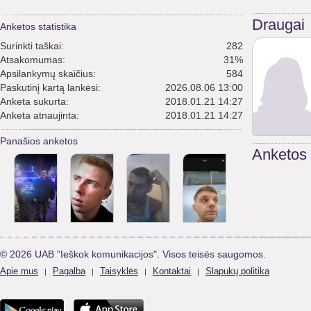
Draugai
Anketos statistika
Surinkti taškai:
282
Atsakomumas:
31%
Apsilankymų skaičius:
584
Paskutinį kartą lankėsi:
2026.08.06 13:00
Anketa sukurta:
2018.01.21 14:27
Anketa atnaujinta:
2018.01.21 14:27
Panašios anketos
Anketos
© 2026 UAB "Ieškok komunikacijos". Visos teisės saugomos.
Apie mus
Pagalba
Taisyklės
Kontaktai
Slapukų politika
|
|
|
|