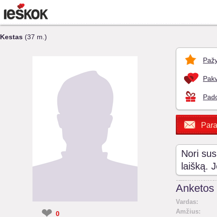
Kestas
(37 m.)
Pažy
Pakv
Pado
Para
Nori sus
laišką. 
Anketos 
Vardas:
❤
Amžius:
0