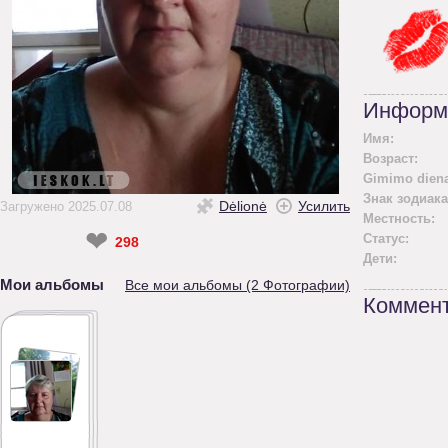
Информ
Имя:
Возраст:
Gimimo diena
Знак зодиака
Dėlionė
Усилить
Загружено 2025.07.08
Местность:
❤
Статус:
298
Дети:
Мои альбомы
Все мои альбомы (2 Фотографии)
Коммент