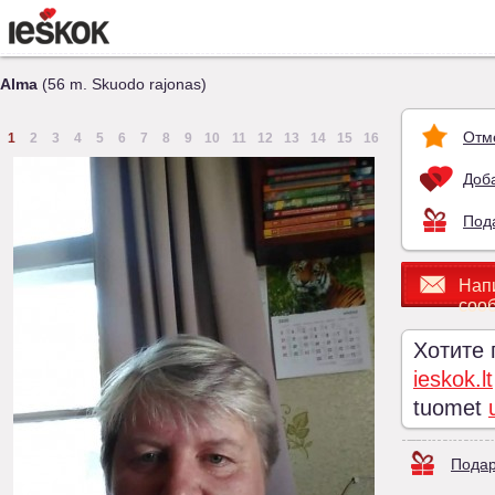
Alma
(56 m. Skuodo rajonas)
Отм
1
2
3
4
5
6
7
8
9
10
11
12
13
14
15
16
Доба
Под
Нап
соо
Хотите
ieskok.lt
tuomet
Подар