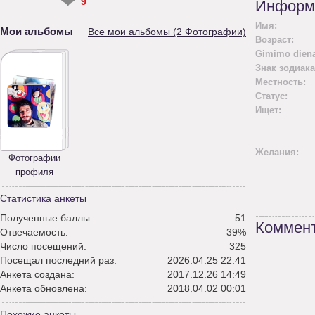
❤
9
Информ
Имя:
Мои альбомы
Все мои альбомы (2 Фотографии)
Возраст:
Gimimo diena
Знак зодиака
Местность:
Статус:
Ищет:
Желания:
Фотографии
профиля
Статистика анкеты
Полученные баллы:
51
Коммент
Отвечаемость:
39%
Число посещений:
325
Посещал последний раз:
2026.04.25 22:41
Анкета создана:
2017.12.26 14:49
Анкета обновлена:
2018.04.02 00:01
Похожие анкеты