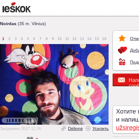
Noirdas
(35 m. Vilnius)
Отм
1
2
3
4
5
6
7
8
9
10
11
12
13
14
15
16
Доба
Под
Нап
соо
Хотите 
и напиши
užsiregi
Dėlionė
Усилить
Загружено 2017.12.26