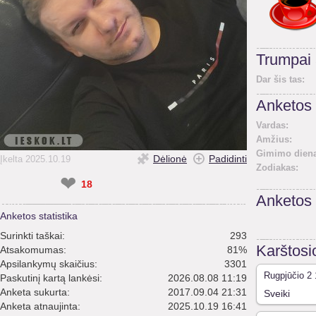
Trumpai
Dar šis tas:
Anketos 
Vardas:
Amžius:
Gimimo diena
Dėlionė
Padidinti
Įkelta 2025.10.19
Zodiakas:
❤
18
Anketos
Anketos statistika
Surinkti taškai:
293
Karštosi
Atsakomumas:
81%
Apsilankymų skaičius:
3301
Rugpjūčio 2 
Paskutinį kartą lankėsi:
2026.08.08 11:19
Anketa sukurta:
2017.09.04 21:31
Sveiki
Anketa atnaujinta:
2025.10.19 16:41