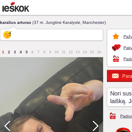
karalius arturas
(37 m. Jungtinė Karalystė, Manchester)
Pažy
Pakv
1
2
3
4
5
6
7
8
9
10
11
12
13
14
15
16
Pado
Para
Nori sus
laišką. 
Padov