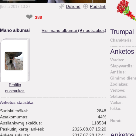
Dėlionė
Padidinti
Įkelta 2017.10.27
❤
389
Mano albumai
Visi mano albumai (9 nuotraukos)
Trumpai
Charakteris:
Anketos 
Vardas:
Slapyvardis:
Amžius:
Gimimo diena
Zodiakas:
Profilio
Vietovė:
nuotraukos
Statusas:
Anketos statistika
Vaikai:
Ieško:
Surinkti taškai:
2848
Atsakomumas:
44%
Norai:
Apsilankymų skaičius:
118534
Paskutinį kartą lankėsi:
2026.08.07 15:20
Anketos
Anketa sukurta:
2017.07.28 12:41