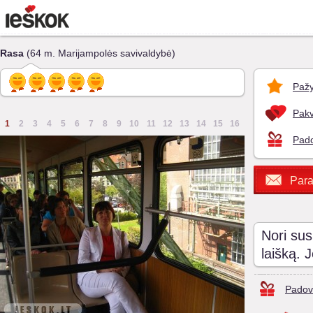
Rasa
(64 m. Marijampolės savivaldybė)
Pažy
Pakv
1
2
3
4
5
6
7
8
9
10
11
12
13
14
15
16
Pado
Para
Nori sus
laišką. 
Padov