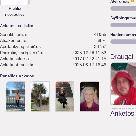
Atvirumas
Profilio
nuotraukos
Sąžininguma
Anketos statistika
Surinkti taškai:
41055
Nuolankumas
Atsakomumas:
88%
Apsilankymų skaičius:
33757
Paskutinį kartą lankėsi:
2025.12.28 11:52
Draugai
Anketa sukurta:
2017.07.22 21:15
Anketa atnaujinta:
2025.08.17 16:46
Panašios anketos
Anketos