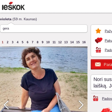
violeta
(59 m. Kaunas)
gera
Pažy
Pakv
1
2
3
4
5
6
7
8
9
10
11
12
13
14
15
16
Pado
Para
Nori sus
laišką. 
Padov