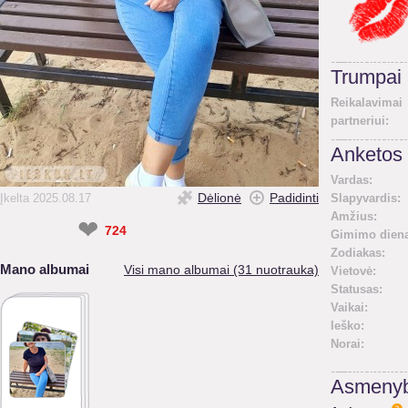
Trumpai
Reikalavimai
partneriui:
Anketos 
Vardas:
Dėlionė
Padidinti
Įkelta 2025.08.17
Slapyvardis:
Amžius:
❤
724
Gimimo diena
Zodiakas:
Mano albumai
Visi mano albumai (31 nuotrauka)
Vietovė:
Statusas:
Vaikai:
Ieško:
Norai:
Asmenyb