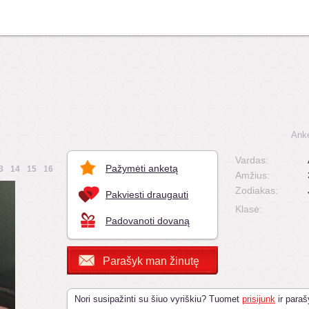
Anke
Vardas:
Pažymėti anketą
3
14
15
16
Amžius:
Zodiakas:
Pakviesti draugauti
Klasė:
Padovanoti dovaną
Parašyk man žinutę
Nori susipažinti su šiuo vyriškiu? Tuomet
prisijunk
ir paraš