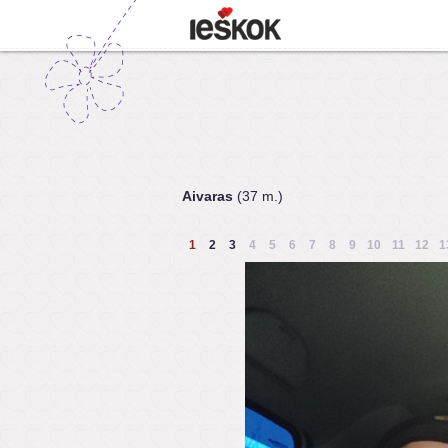
Aivaras
(37 m.)
1
2
3
4
5
6
7
8
9
10
11
12
1