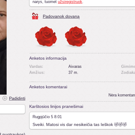
narys, tuomet
užsiregistruok
.
Padovanok dovaną
Anketos informacija
Vardas:
Aivaras
Gimimo
Amžius:
37 m.
Zodiak
Anketos komentarai
Nėra komentar
Padidinti
Karštosios linijos pranešimai
Rugpjūčio 5 8:01
Sveiki. Matosi vis dar nesikeičia tas Ieškok 🤣🤣🤣
3 nuotraukos)