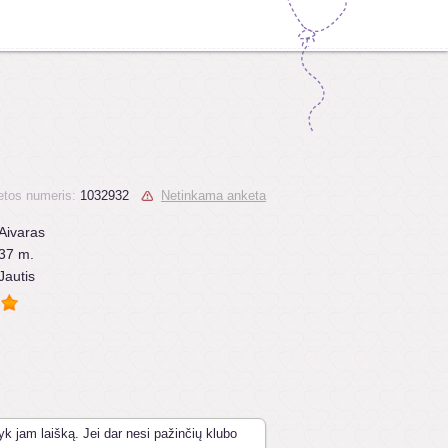
tos numeris:
1032932
Netinkama anketa
Aivaras
37 m.
Jautis
yk jam laišką. Jei dar nesi pažinčių klubo