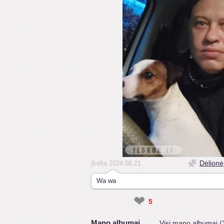
Dėlionė
Įkelta 2024.08.21
Wa wa
❤
5
Mano albumai
Visi mano albumai (