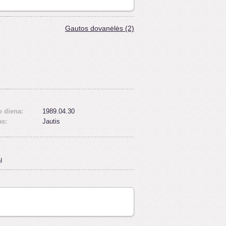
Gautos dovanėlės (2)
 diena:
1989.04.30
as:
Jautis
ų