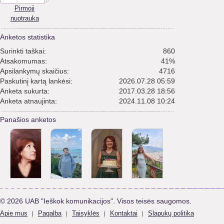
Pirmoji
nuotrauka
Anketos statistika
Surinkti taškai:
860
Atsakomumas:
41%
Apsilankymų skaičius:
4716
Paskutinį kartą lankėsi:
2026.07.28 05:59
Anketa sukurta:
2017.03.28 18:56
Anketa atnaujinta:
2024.11.08 10:24
Panašios anketos
© 2026 UAB "Ieškok komunikacijos". Visos teisės saugomos.
Apie mus
Pagalba
Taisyklės
Kontaktai
Slapukų politika
|
|
|
|