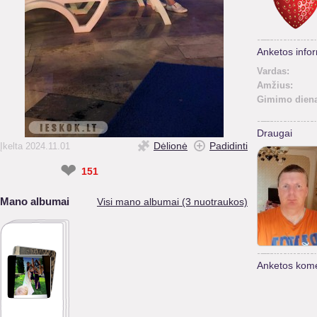
Anketos infor
Vardas:
Amžius:
Gimimo diena
Draugai
Dėlionė
Padidinti
Įkelta 2024.11.01
❤
151
Mano albumai
Visi mano albumai (3 nuotraukos)
Anketos kome