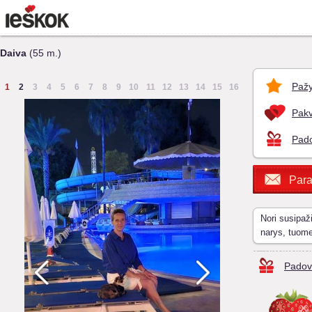
Daiva
(55 m.)
Pažy
1
2
3
4
5
6
7
8
9
10
11
12
13
14
15
16
Pakv
Pado
Para
Nori susipaž
narys, tuom
Padov