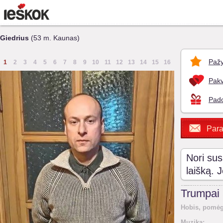
Giedrius
(53 m. Kaunas)
Pažy
1
2
3
4
5
6
7
8
9
10
11
12
13
14
15
16
Pakv
Pado
Para
Nori sus
laišką. 
Trumpai
Hobis, pomėg
Muzika: