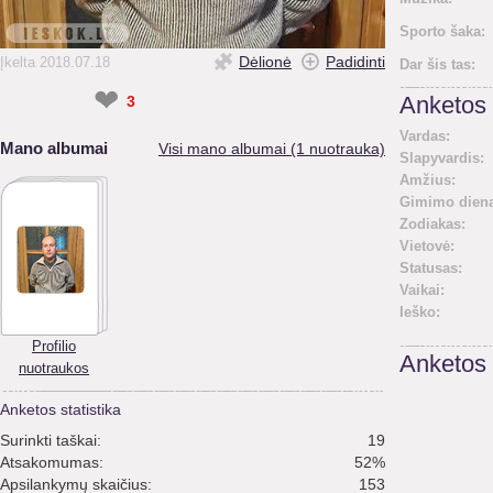
Sporto šaka:
Dėlionė
Padidinti
Įkelta 2018.07.18
Dar šis tas:
❤
3
Anketos 
Vardas:
Mano albumai
Visi mano albumai (1 nuotrauka)
Slapyvardis:
Amžius:
Gimimo diena
Zodiakas:
Vietovė:
Statusas:
Vaikai:
Ieško:
Profilio
Anketos
nuotraukos
Anketos statistika
Surinkti taškai:
19
Atsakomumas:
52%
Apsilankymų skaičius:
153