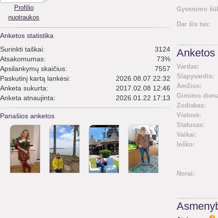
Profilio
Gyvenimo šūk
nuotraukos
Dar šis tas:
Anketos statistika
Surinkti taškai:
3124
Anketos 
Atsakomumas:
73%
Vardas:
Apsilankymų skaičius:
7557
Slapyvardis:
Paskutinį kartą lankėsi:
2026.08.07 22:32
Amžius:
Anketa sukurta:
2017.02.08 12:46
Gimimo diena
Anketa atnaujinta:
2026.01.22 17:13
Zodiakas:
Vietovė:
Panašios anketos
Statusas:
Vaikai:
Ieško:
Norai:
Asmenyb