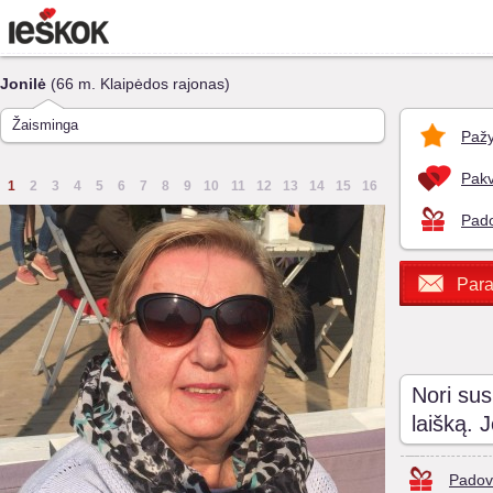
Jonilė
(66 m. Klaipėdos rajonas)
Žaisminga
Pažy
Pakv
1
2
3
4
5
6
7
8
9
10
11
12
13
14
15
16
Pado
Para
Nori sus
laišką. 
Padov