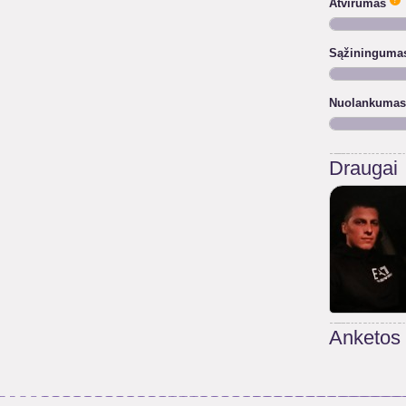
Atvirumas
Sąžininguma
Nuolankumas
Draugai
Anketos