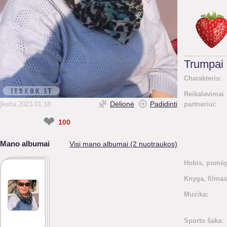
Trumpai
Charakteris:
Reikalavimai
Dėlionė
Padidinti
Įkelta 2023.01.18
partneriui:
❤
100
Mano albumai
Visi mano albumai (2 nuotraukos)
Hobis, pomėg
Knyga, filmas
Muzika:
Sporto šaka: