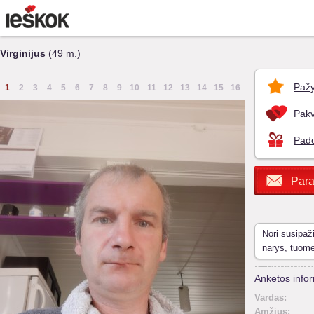
Virginijus
(49 m.)
Pažy
1
2
3
4
5
6
7
8
9
10
11
12
13
14
15
16
Pakv
Pado
Para
Nori susipaž
narys, tuom
Anketos infor
Vardas:
Amžius: