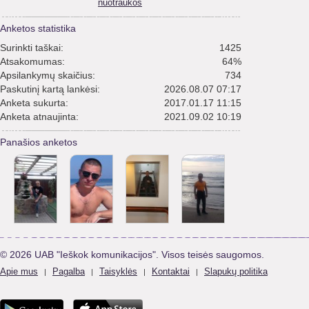
nuotraukos
Anketos statistika
Surinkti taškai:
1425
Atsakomumas:
64%
Apsilankymų skaičius:
734
Paskutinį kartą lankėsi:
2026.08.07 07:17
Anketa sukurta:
2017.01.17 11:15
Anketa atnaujinta:
2021.09.02 10:19
Panašios anketos
© 2026 UAB "Ieškok komunikacijos". Visos teisės saugomos.
Apie mus
Pagalba
Taisyklės
Kontaktai
Slapukų politika
|
|
|
|