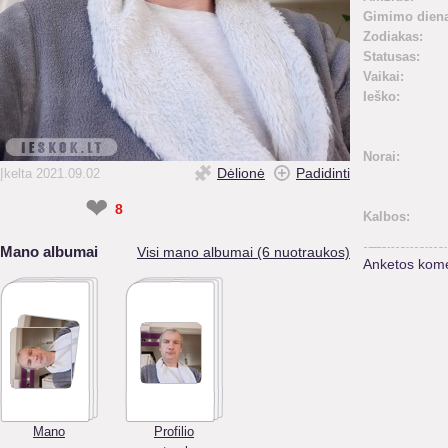
Gimimo diena
Zodiakas:
Statusas:
Vaikai:
Ieško:
Norai:
Dėlionė
Padidinti
Įkelta 2021.09.02
❤
8
Kalbos:
Mano albumai
Visi mano albumai (6 nuotraukos)
Anketos kome
Mano
Profilio