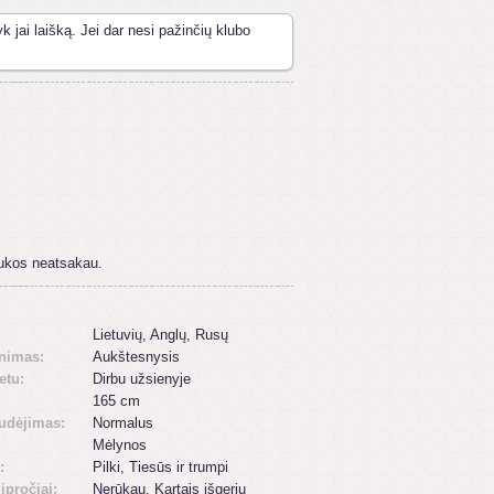
k jai laišką. Jei dar nesi pažinčių klubo
aukos neatsakau.
:
Lietuvių, Anglų, Rusų
inimas:
Aukštesnysis
etu:
Dirbu užsienyje
165 cm
udėjimas:
Normalus
Mėlynos
:
Pilki, Tiesūs ir trumpi
 įpročiai:
Nerūkau, Kartais išgeriu