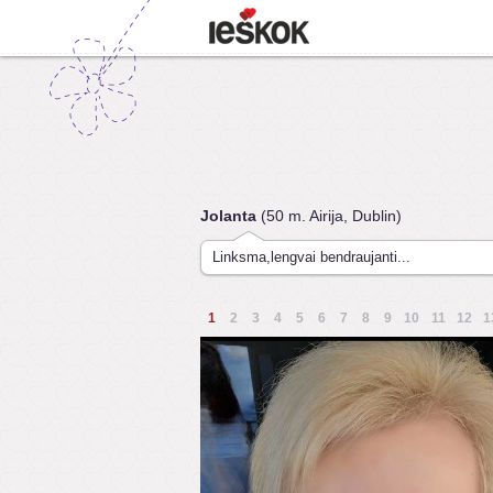
Jolanta
(50 m. Airija, Dublin)
Linksma,lengvai bendraujanti...
1
2
3
4
5
6
7
8
9
10
11
12
1