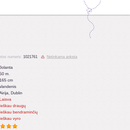
tos numeris:
1021761
Netinkama anketa
Jolanta
50 m.
165 cm
Vandenis
Airija, Dublin
Laisva
Ieškau draugų
Ieškau bendraminčių
Ieškau vyro