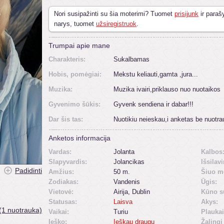
Nori susipažinti su šia moterimi? Tuomet
prisijunk
ir parašy
narys, tuomet
užsiregistruok
.
Trumpai apie mane
Charakteris:
Sukalbamas
Hobis, pomėgiai:
Mekstu keliauti,gamta ,jura...
Muzika:
Muzika ivairi,priklauso nuo nuotaikos
Gyvenimo šūkis:
Gyvenk sendiena ir dabar!!!
Dar šis tas:
Nuotikiu neieskau,i anketas be nuotr
Anketos informacija
Vardas:
Jolanta
Kalbos
Slapyvardis:
Jolancikas
Išsilav
Padidinti
Amžius:
50 m.
Šiuo m
Zodiakas:
Vandenis
Ūgis:
Vietovė:
Airija, Dublin
Kūno s
Statusas:
Laisva
Akys:
(1 nuotrauka)
Vaikai:
Turiu
Plaukai
Ieško:
Ieškau draugų
Žalingi