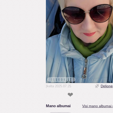
Dėlionė
Įkelta 2025.07.25
❤
Mano albumai
Visi mano albumai 