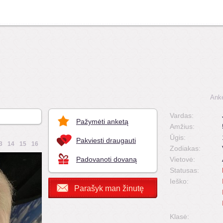
Anke
Vardas:
Pažymėti anketą
Amžius:
Ūgis:
Pakviesti draugauti
3
14
15
16
Zodiakas:
Padovanoti dovaną
Vietovė:
Statusas:
Ieško:
Parašyk man žinutę
Klasė: