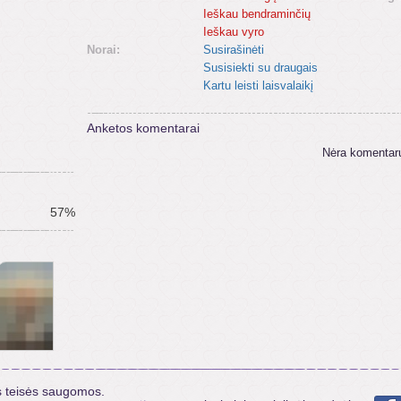
Ieškau bendraminčių
Ieškau vyro
Norai:
Susirašinėti
Susisiekti su draugais
Kartu leisti laisvalaikį
Anketos komentarai
Nėra komentar
57%
s teisės saugomos.