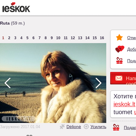
Ruta
(59 m.)
Отм
1
2
3
4
5
6
7
8
9
10
11
12
13
14
15
16
Доба
Под
Нап
соо
Хотите
ieskok.lt
tuomet
Dėlionė
Усилить
Загружено 2017.01.04
Подар