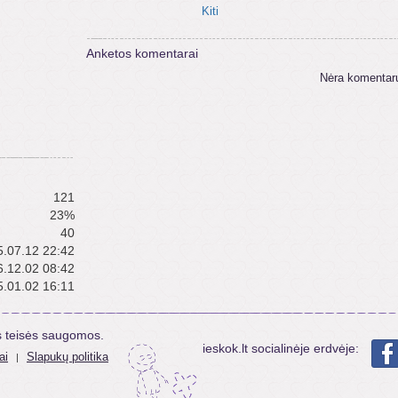
Kiti
Anketos komentarai
Nėra komentar
121
23%
40
.07.12 22:42
.12.02 08:42
.01.02 16:11
s teisės saugomos.
ieskok.lt socialinėje erdvėje:
ai
Slapukų politika
|