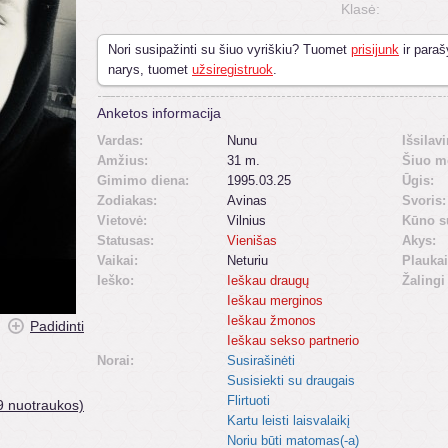
Klasė:
Nori susipažinti su šiuo vyriškiu? Tuomet
prisijunk
ir paraš
narys, tuomet
užsiregistruok
.
Anketos informacija
Vardas:
Nunu
Išsilav
Amžius:
31 m.
Šiuo m
Gimimo diena:
1995.03.25
Ūgis:
Zodiakas:
Avinas
Svoris:
Vietovė:
Vilnius
Kūno s
Statusas:
Vienišas
Akys:
Vaikai:
Neturiu
Plaukai
Ieško:
Ieškau draugų
Žalingi
Ieškau merginos
Ieškau žmonos
Padidinti
Ieškau sekso partnerio
Norai:
Susirašinėti
Susisiekti su draugais
Flirtuoti
9 nuotraukos)
Kartu leisti laisvalaikį
Noriu būti matomas(-a)