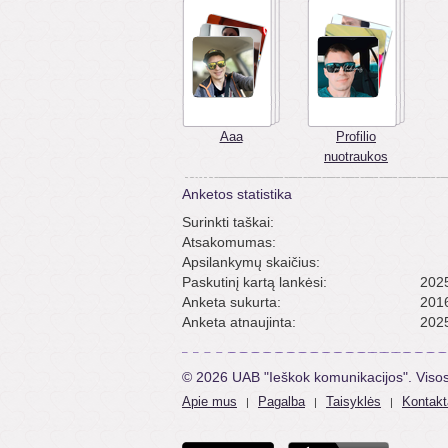
Aaa
Profilio
nuotraukos
Anketos statistika
Surinkti taškai:
Atsakomumas:
Apsilankymų skaičius:
Paskutinį kartą lankėsi:
2025
Anketa sukurta:
2016
Anketa atnaujinta:
2025
© 2026 UAB "Ieškok komunikacijos". Viso
Apie mus
Pagalba
Taisyklės
Kontakt
|
|
|