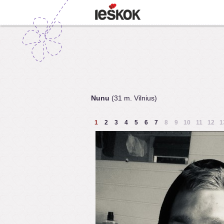
Nunu
(31 m. Vilnius)
1
2
3
4
5
6
7
8
9
10
11
12
1