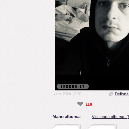
Dėlionė
Įkelta 2024.12.20
❤
116
Mano albumai
Visi mano albumai (