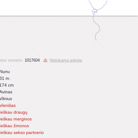
tos numeris:
1017604
Netinkama anketa
Nunu
31 m.
174 cm
Avinas
Vilnius
Vienišas
Ieškau draugų
Ieškau merginos
Ieškau žmonos
Ieškau sekso partnerio