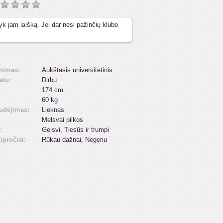
yk jam laišką. Jei dar nesi pažinčių klubo
inimas:
Aukštasis universitetinis
etu:
Dirbu
174 cm
60 kg
udėjimas:
Lieknas
Melsvai pilkos
:
Gelsvi, Tiesūs ir trumpi
 įpročiai:
Rūkau dažnai, Negeriu