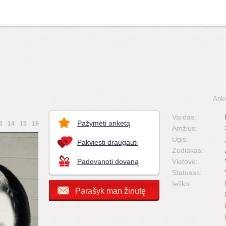
Anke
Vardas:
Pažymėti anketą
3
14
15
16
Amžius:
Ūgis:
Pakviesti draugauti
Zodiakas:
Padovanoti dovaną
Vietovė:
Statusas:
Ieško:
Parašyk man žinutę