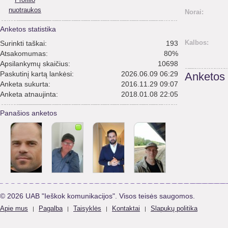
nuotraukos
Norai:
Anketos statistika
Kalbos:
Surinkti taškai:
193
Atsakomumas:
80%
Apsilankymų skaičius:
10698
Paskutinį kartą lankėsi:
2026.06.09 06:29
Anketos
Anketa sukurta:
2016.11.29 09:07
Anketa atnaujinta:
2018.01.08 22:05
Panašios anketos
© 2026 UAB "Ieškok komunikacijos". Visos teisės saugomos.
Apie mus
Pagalba
Taisyklės
Kontaktai
Slapukų politika
|
|
|
|