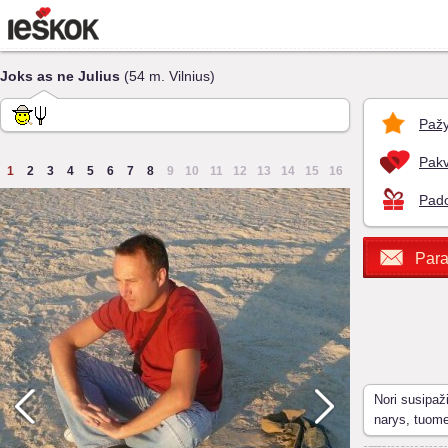
Joks as ne Julius
(54 m. Vilnius)
Pažy
Pakv
1
2
3
4
5
6
7
8
9
10
11
12
13
14
15
16
Pado
Para
Nori susipaž
narys, tuom