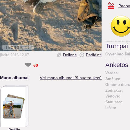
Padov
Trumpai
Gyvenimo šūk
Dėlionė
Padidinti
Įkelta 2016.12.07
❤
Anketos 
60
Vardas:
Mano albumai
Visi mano albumai (9 nuotraukos)
Amžius:
Gimimo diena
Zodiakas:
Vietovė:
Statusas:
Ieško:
Profilio