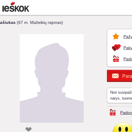
ašiukas
(67 m. Mažeikių rajonas)
Pažy
Pakv
Pado
Para
Nori susipaž
narys, tuom
Padov
❤