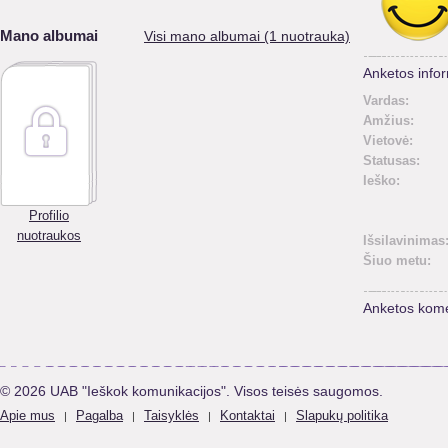
Mano albumai
Visi mano albumai (1 nuotrauka)
Anketos infor
Vardas:
Amžius:
Vietovė:
Statusas:
Ieško:
Profilio
nuotraukos
Išsilavinimas
Šiuo metu:
Anketos kome
© 2026 UAB "Ieškok komunikacijos". Visos teisės saugomos.
Apie mus
Pagalba
Taisyklės
Kontaktai
Slapukų politika
|
|
|
|