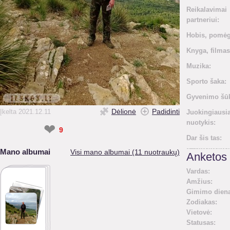
Reikalavimai
partneriui:
Hobis, pomėg
Knyga, filmas
Muzika:
Sporto šaka:
Gyvenimo šūk
Dėlionė
Padidinti
Įkelta 2021.12.11
Juokingiausi
nuotykis:
❤
9
Dar šis tas:
Mano albumai
Visi mano albumai (11 nuotraukų)
Anketos 
Vardas:
Amžius:
Gimimo diena
Zodiakas:
Vietovė:
Statusas: