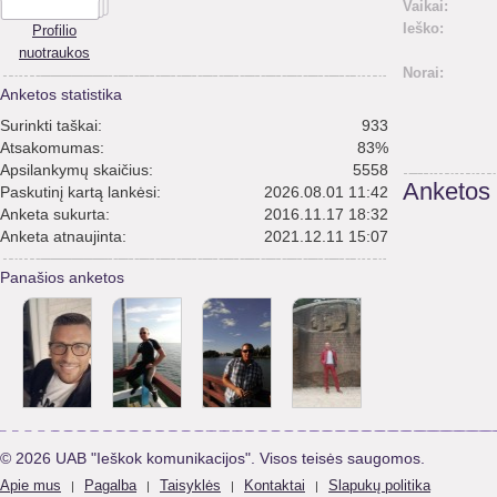
Vaikai:
Ieško:
Profilio
nuotraukos
Norai:
Anketos statistika
Surinkti taškai:
933
Atsakomumas:
83%
Apsilankymų skaičius:
5558
Anketos
Paskutinį kartą lankėsi:
2026.08.01 11:42
Anketa sukurta:
2016.11.17 18:32
Anketa atnaujinta:
2021.12.11 15:07
Panašios anketos
© 2026 UAB "Ieškok komunikacijos". Visos teisės saugomos.
Apie mus
Pagalba
Taisyklės
Kontaktai
Slapukų politika
|
|
|
|