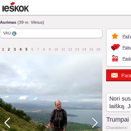
Aurimas
(39 m. Vilnius)
VAU
Pažy
Pakv
1
2
3
4
5
6
7
8
9
10
11
12
13
14
15
16
Pado
Para
Nori sus
laišką. 
Trumpai
Charakteris: