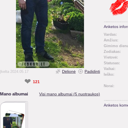
Anketos infor
Vardas:
Amžius:
Gimimo diena
Zodiakas:
Vietovė:
Statusas:
Vaikai:
Dėlionė
Padidinti
Įkelta 2024.05.17
Ieško:
❤
121
Norai:
Mano albumai
Visi mano albumai (5 nuotraukos)
Anketos kome