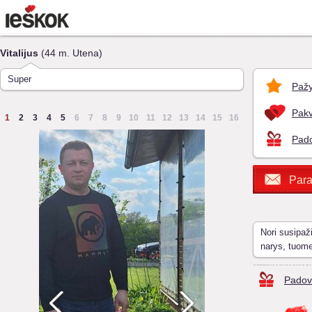
Vitalijus
(44 m. Utena)
Super
Pažy
Pakv
1
2
3
4
5
6
7
8
9
10
11
12
13
14
15
16
Pado
Para
Nori susipaž
narys, tuom
Padov