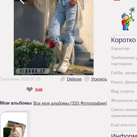
Коротко
Характер:
Требования 
партнеров:
Гобби, увлеч
Dėlionė
Усилить
Загружено 2026.07.28
Kнига, филь
❤
548
Вид спорта:
Жизненное м
Мои альбомы
Все мои альбомы (333 Фотографии)
Самое смеш
приключение
Ещё кое-что:
Информ