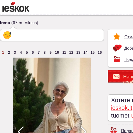
Irena
(67 m. Vilnius)
Отм
Доба
1
2
3
4
5
6
7
8
9
10
11
12
13
14
15
16
Под
Нап
соо
Хотите
ieskok.lt
tuomet
Подар