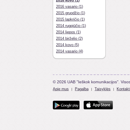
2016 kovo (1)
2016 vasario (1)
2015 gruodžio (1)
2015 lapkričio (1)
2014 rugpjūčio (1)
2014 liepos (1)
2014 birželio (2)
2014 kovo (5)
2014 vasario (4)
© 2026 UAB "Ieškok komunikacijos". Viso
Apie mus
Pagalba
Taisyklės
Kontakt
|
|
|