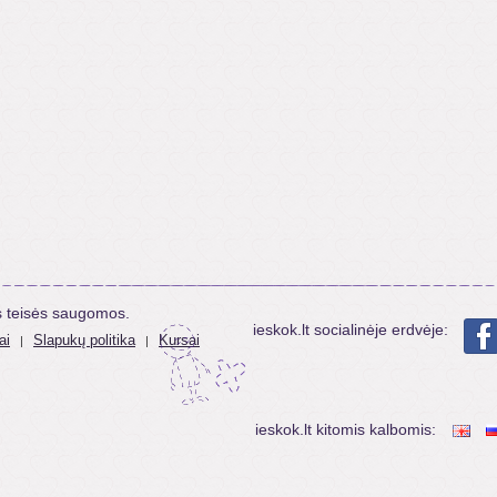
s teisės saugomos.
ieskok.lt socialinėje erdvėje:
ai
Slapukų politika
Kursai
|
|
ieskok.lt kitomis kalbomis: