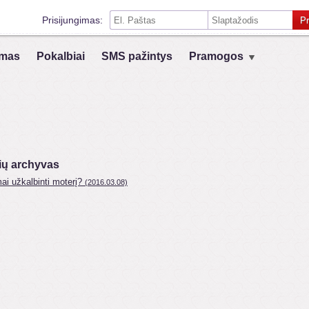
Prisijungimas:
Pr
Prisiminti mane šiame kompiuteryje
mas
Pokalbiai
SMS pažintys
Pramogos
Prisijungimas su kitais socialiniais tinklais:
VK
Registruokis
ių archyvas
ai užkalbinti moterį?
(2016.03.08)