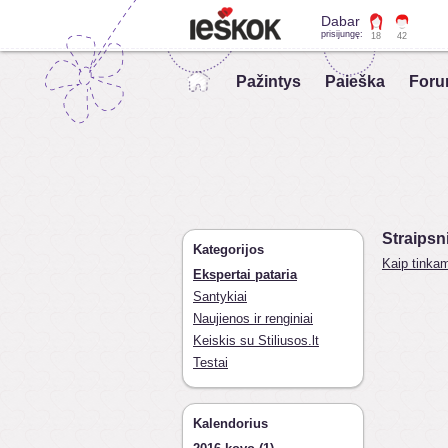
Dabar
prisijungę:
18
42
Pažintys
Paieška
Foru
Straipsn
Kategorijos
Kaip tinkam
Ekspertai pataria
Santykiai
Naujienos ir renginiai
Keiskis su Stiliusos.lt
Testai
Kalendorius