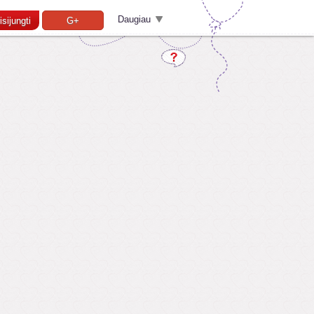
Daugiau
isijungti
G+
Pamiršai slaptažodį?