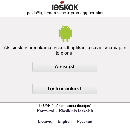
pažinčių, bendravimo ir pramogų portalas
Atsisiųskite nemokamą ieskok.lt aplikaciją savo išmaniajam
telefonui.
Atsisiųsti
Tęsti m.ieskok.lt
© UAB "Ieškok komunikacijos"
Kontaktai
·
Klasikinis ieskok.lt
Lietuvių
·
English
·
Русский