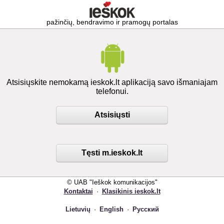
pažinčių, bendravimo ir pramogų portalas
Atsisiųskite nemokamą ieskok.lt aplikaciją savo išmaniajam
telefonui.
Atsisiųsti
Tęsti m.ieskok.lt
© UAB "Ieškok komunikacijos"
Kontaktai
·
Klasikinis ieskok.lt
Lietuvių
·
English
·
Русский