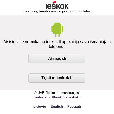
pažinčių, bendravimo ir pramogų portalas
Atsisiųskite nemokamą ieskok.lt aplikaciją savo išmaniajam
telefonui.
Atsisiųsti
Tęsti m.ieskok.lt
© UAB "Ieškok komunikacijos"
Kontaktai
·
Klasikinis ieskok.lt
Lietuvių
·
English
·
Русский