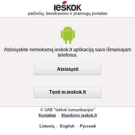
pažinčių, bendravimo ir pramogų portalas
Atsisiųskite nemokamą ieskok.lt aplikaciją savo išmaniajam
telefonui.
Atsisiųsti
Tęsti m.ieskok.lt
© UAB "Ieškok komunikacijos"
Kontaktai
·
Klasikinis ieskok.lt
Lietuvių
·
English
·
Русский