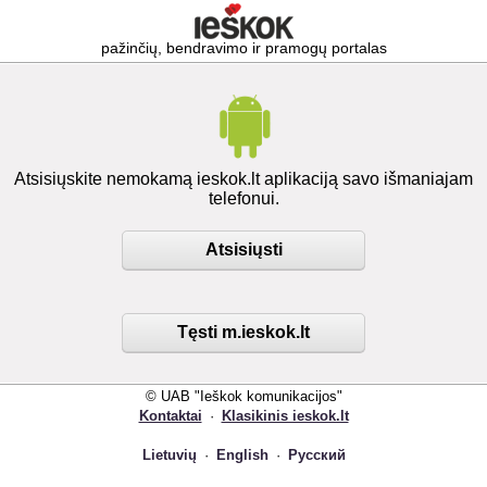
pažinčių, bendravimo ir pramogų portalas
Atsisiųskite nemokamą ieskok.lt aplikaciją savo išmaniajam
telefonui.
Atsisiųsti
Tęsti m.ieskok.lt
© UAB "Ieškok komunikacijos"
Kontaktai
·
Klasikinis ieskok.lt
Lietuvių
·
English
·
Русский