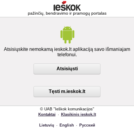
pažinčių, bendravimo ir pramogų portalas
Atsisiųskite nemokamą ieskok.lt aplikaciją savo išmaniajam
telefonui.
Atsisiųsti
Tęsti m.ieskok.lt
© UAB "Ieškok komunikacijos"
Kontaktai
·
Klasikinis ieskok.lt
Lietuvių
·
English
·
Русский