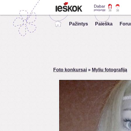
Dabar
prisijungę:
38
38
Pažintys
Paieška
Foru
Foto konkursai
»
Myliu fotografiją