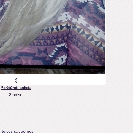
;]
Peržiūrėti anketa
2
balsai
s teisės saugomos.