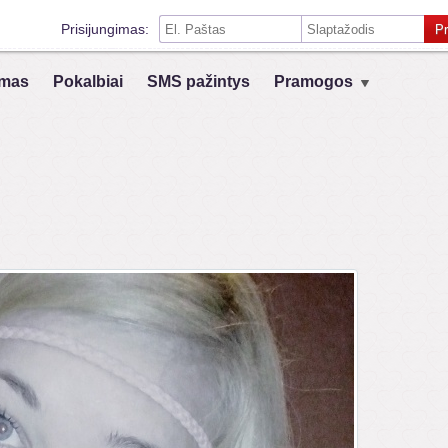
Prisijungimas:
Pr
Prisiminti mane šiame kompiuteryje
mas
Pokalbiai
SMS pažintys
Pramogos
Prisijungimas su kitais socialiniais tinklais:
VK
Registruokis