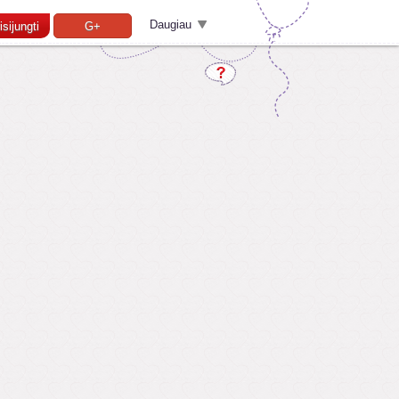
Daugiau
isijungti
G+
Pamiršai slaptažodį?