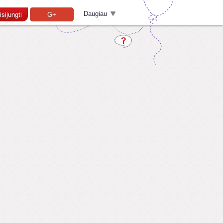
Daugiau
isijungti
G+
Pamiršai slaptažodį?