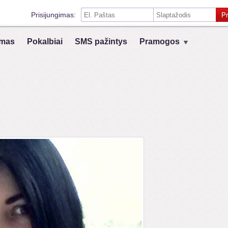
Prisijungimas:
Pr
Prisiminti mane šiame kompiuteryje
mas
Pokalbiai
SMS pažintys
Pramogos
Prisijungimas su kitais socialiniais tinklais:
VK
Registruokis