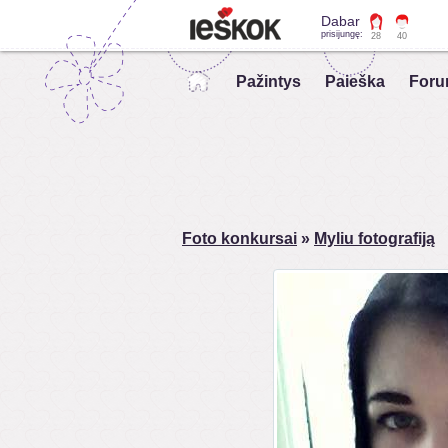
Dabar
prisijungę:
28
40
Pažintys
Paieška
Foru
Foto konkursai
»
Myliu fotografiją