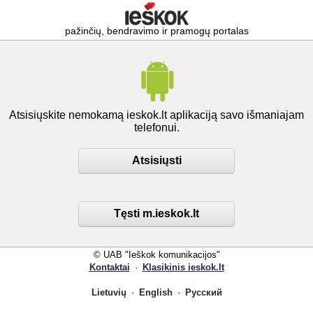
pažinčių, bendravimo ir pramogų portalas
Atsisiųskite nemokamą ieskok.lt aplikaciją savo išmaniajam
telefonui.
Atsisiųsti
Tęsti m.ieskok.lt
© UAB "Ieškok komunikacijos"
Kontaktai
·
Klasikinis ieskok.lt
Lietuvių
·
English
·
Русский