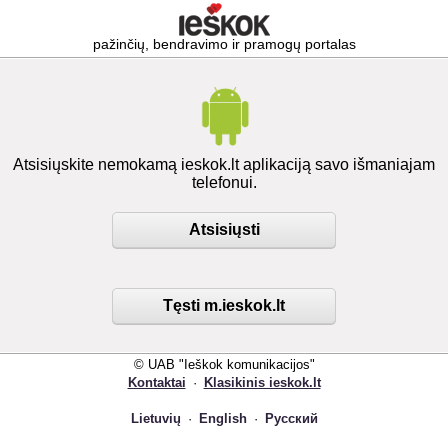
pažinčių, bendravimo ir pramogų portalas
Atsisiųskite nemokamą ieskok.lt aplikaciją savo išmaniajam
telefonui.
Atsisiųsti
Tęsti m.ieskok.lt
© UAB "Ieškok komunikacijos"
Kontaktai
·
Klasikinis ieskok.lt
Lietuvių
·
English
·
Русский