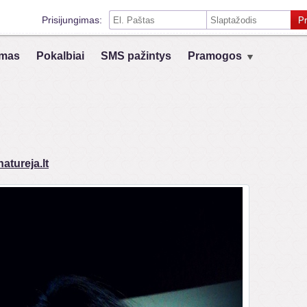
Prisijungimas:
Pr
Prisiminti mane šiame kompiuteryje
mas
Pokalbiai
SMS pažintys
Pramogos
Prisijungimas su kitais socialiniais tinklais:
VK
Registruokis
atureja.lt