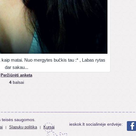
a kaip matai. Nuo mergytes bučkis tau :* , Labas rytas
dar sakau...
Peržiūrėti anketa
4
balsai
s teisės saugomos.
ieskok.lt socialinėje erdvėje:
ai
Slapukų politika
Kursai
|
|