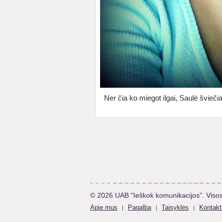
Ner čia ko miegot ilgai, Saulė švieči
© 2026 UAB "Ieškok komunikacijos". Viso
Apie mus
Pagalba
Taisyklės
Kontakt
|
|
|