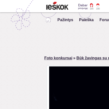
Dabar
prisijungę:
164
190
Pažintys
Paieška
Foru
Foto konkursai
»
Būk žavingas su n