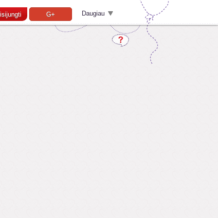
Daugiau
isijungti
G+
Pamiršai slaptažodį?