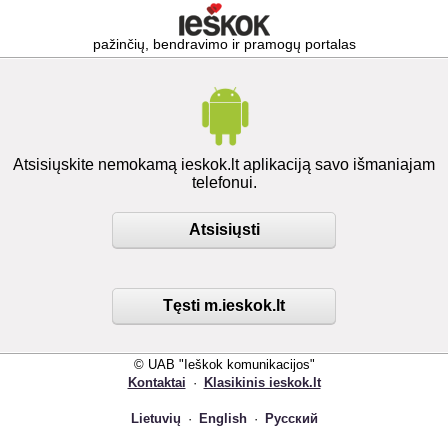
pažinčių, bendravimo ir pramogų portalas
Atsisiųskite nemokamą ieskok.lt aplikaciją savo išmaniajam
telefonui.
Atsisiųsti
Tęsti m.ieskok.lt
© UAB "Ieškok komunikacijos"
Kontaktai
·
Klasikinis ieskok.lt
Lietuvių
·
English
·
Русский