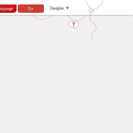
Daugiau
isijungti
G+
Pamiršai slaptažodį?