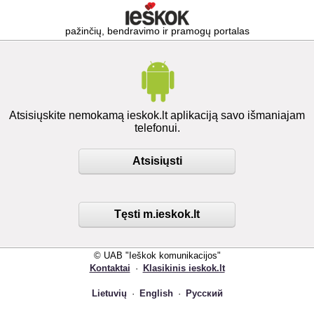
pažinčių, bendravimo ir pramogų portalas
Atsisiųskite nemokamą ieskok.lt aplikaciją savo išmaniajam
telefonui.
Atsisiųsti
Tęsti m.ieskok.lt
© UAB "Ieškok komunikacijos"
Kontaktai
·
Klasikinis ieskok.lt
Lietuvių
·
English
·
Русский